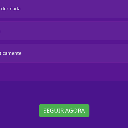
erder nada
a
aticamente
SEGUIR AGORA