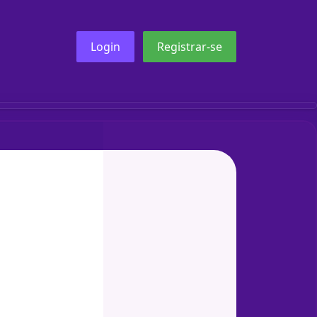
Login
Registrar-se