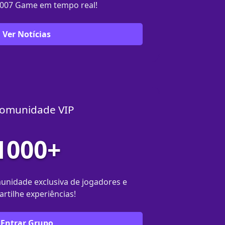
 007 Game em tempo real!
Ver Notícias
Comunidade VIP
1000+
unidade exclusiva de jogadores e
rtilhe experiências!
Entrar Grupo