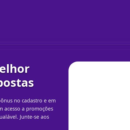
elhor
postas
bônus no cadastro e em
em acesso a promoções
ualável. Junte-se aos