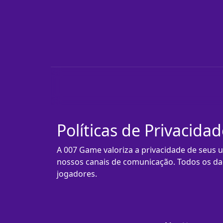
Políticas de Privacida
A 007 Game valoriza a privacidade de seus
nossos canais de comunicação. Todos os dad
jogadores.