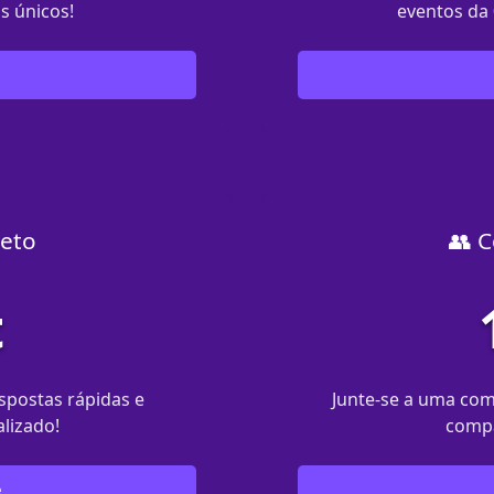
s únicos!
eventos da
reto
👥 
t
espostas rápidas e
Junte-se a uma com
lizado!
compa
e