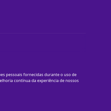
es pessoais fornecidas durante o uso de
elhoria contínua da experiência de nossos