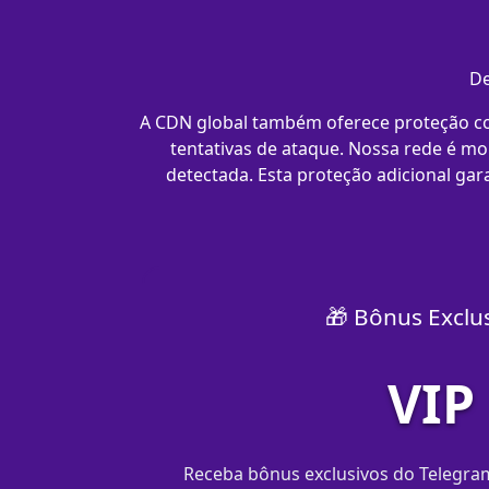
De
A CDN global também oferece proteção co
tentativas de ataque. Nossa rede é m
detectada. Esta proteção adicional ga
🎁 Bônus Exclu
VIP
Receba bônus exclusivos do Telegra