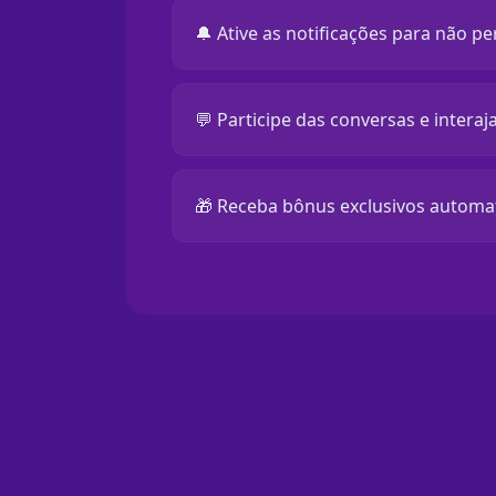
🔔 Ative as notificações para não p
💬 Participe das conversas e interaj
🎁 Receba bônus exclusivos autom