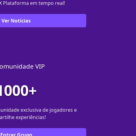
X Plataforma em tempo real!
Ver Notícias
Comunidade VIP
1000+
unidade exclusiva de jogadores e
rtilhe experiências!
Entrar Grupo