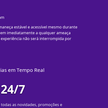
ram
maneça estável e acessível mesmo durante
ondem imediatamente a qualquer ameaça
 experiência não será interrompida por
cias em Tempo Real
24/7
e todas as novidades, promoções e