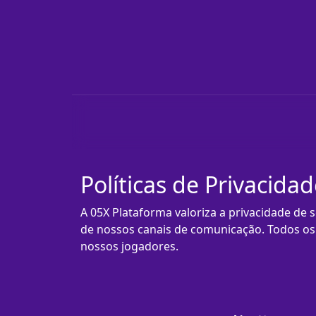
Políticas de Privacida
A 05X Plataforma valoriza a privacidade de
de nossos canais de comunicação. Todos os 
nossos jogadores.