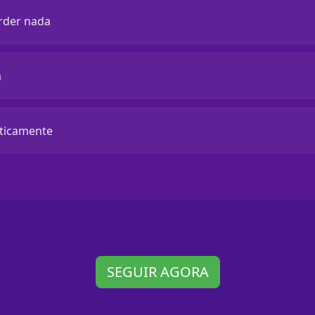
erder nada
a
aticamente
SEGUIR AGORA