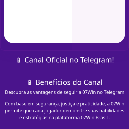
📱 Canal Oficial no Telegram!
📱 Benefícios do Canal
Descubra as vantagens de seguir a 07Win no Telegram
Com base em segurança, justiça e praticidade, a 07Win
permite que cada jogador demonstre suas habilidades
e estratégias na plataforma 07Win Brasil .