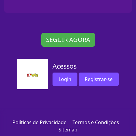
SEGUIR AGORA
Acessos
Login
Registrar-se
Políticas de Privacidade
Termos e Condições
Sitemap