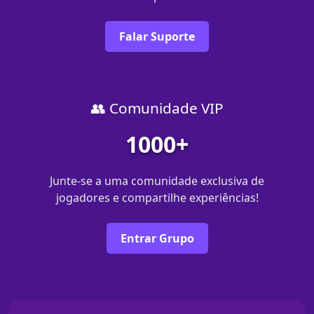
Falar Suporte
👥 Comunidade VIP
1000+
Junte-se a uma comunidade exclusiva de
jogadores e compartilhe experiências!
Entrar Grupo