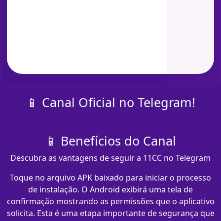
📱 Canal Oficial no Telegram!
📱 Benefícios do Canal
Descubra as vantagens de seguir a 11CC no Telegram
Toque no arquivo APK baixado para iniciar o processo
de instalação. O Android exibirá uma tela de
confirmação mostrando as permissões que o aplicativo
solicita. Esta é uma etapa importante de segurança que