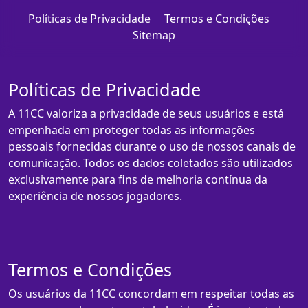
Políticas de Privacidade
Termos e Condições
Sitemap
Políticas de Privacidade
A 11CC valoriza a privacidade de seus usuários e está
empenhada em proteger todas as informações
pessoais fornecidas durante o uso de nossos canais de
comunicação. Todos os dados coletados são utilizados
exclusivamente para fins de melhoria contínua da
experiência de nossos jogadores.
Termos e Condições
Os usuários da 11CC concordam em respeitar todas as