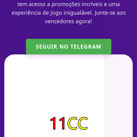
tem acesso a promoções incríveis e uma
experiência de jogo inigualável. Junte-se aos
vencedores agora!
SEGUIR NO TELEGRAM