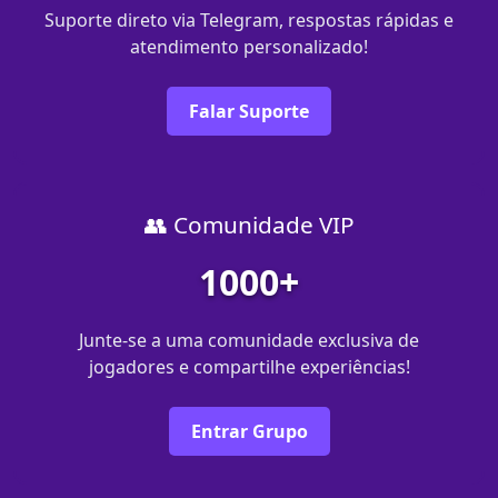
Suporte direto via Telegram, respostas rápidas e
atendimento personalizado!
Falar Suporte
👥 Comunidade VIP
1000+
Junte-se a uma comunidade exclusiva de
jogadores e compartilhe experiências!
Entrar Grupo