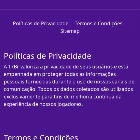
Políticas de Privacidade
Termos e Condições
Sitemap
Políticas de Privacidade
A 17Br valoriza a privacidade de seus usuários e está
empenhada em proteger todas as informações
pessoais fornecidas durante o uso de nossos canais de
comunicação. Todos os dados coletados são utilizados
exclusivamente para fins de melhoria contínua da
experiência de nossos jogadores.
Termos e Condições