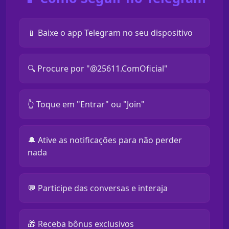
📱 Baixe o app Telegram no seu dispositivo
🔍 Procure por "@25611.ComOficial"
👆 Toque em "Entrar" ou "Join"
🔔 Ative as notificações para não perder
nada
💬 Participe das conversas e interaja
🎁 Receba bônus exclusivos