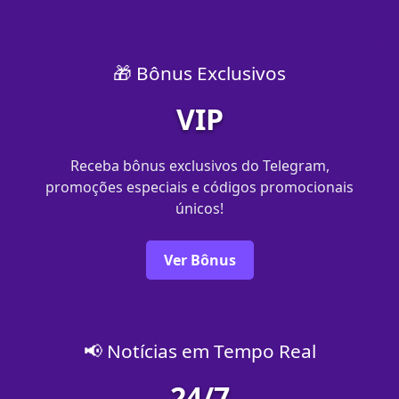
🎁 Bônus Exclusivos
VIP
Receba bônus exclusivos do Telegram,
promoções especiais e códigos promocionais
únicos!
Ver Bônus
📢 Notícias em Tempo Real
24/7