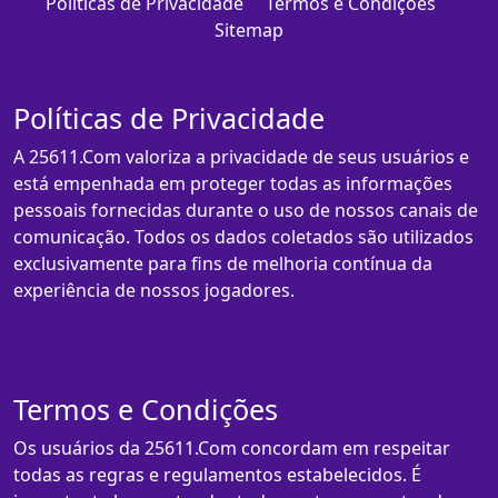
Políticas de Privacidade
Termos e Condições
Sitemap
Políticas de Privacidade
A 25611.Com valoriza a privacidade de seus usuários e
está empenhada em proteger todas as informações
pessoais fornecidas durante o uso de nossos canais de
comunicação. Todos os dados coletados são utilizados
exclusivamente para fins de melhoria contínua da
experiência de nossos jogadores.
Termos e Condições
Os usuários da 25611.Com concordam em respeitar
todas as regras e regulamentos estabelecidos. É