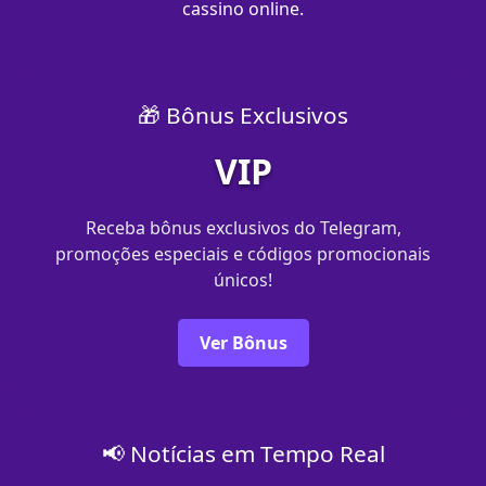
cassino online.
🎁 Bônus Exclusivos
VIP
Receba bônus exclusivos do Telegram,
promoções especiais e códigos promocionais
únicos!
Ver Bônus
📢 Notícias em Tempo Real