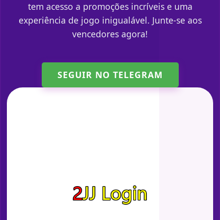
tem acesso a promoções incríveis e uma
experiência de jogo inigualável. Junte-se aos
vencedores agora!
SEGUIR NO TELEGRAM