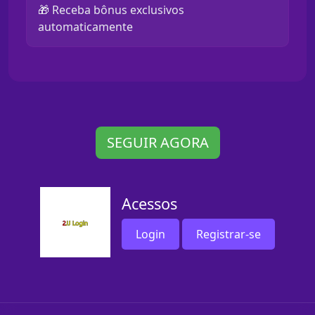
🎁 Receba bônus exclusivos
automaticamente
SEGUIR AGORA
Acessos
Login
Registrar-se