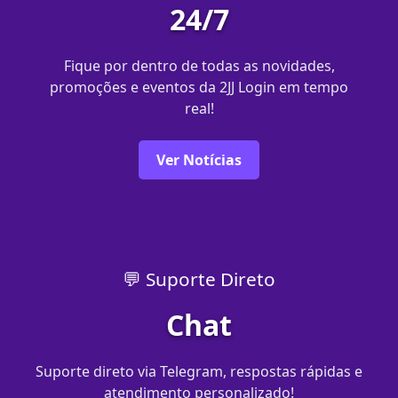
24/7
Fique por dentro de todas as novidades,
promoções e eventos da 2JJ Login em tempo
real!
Ver Notícias
💬 Suporte Direto
Chat
Suporte direto via Telegram, respostas rápidas e
atendimento personalizado!