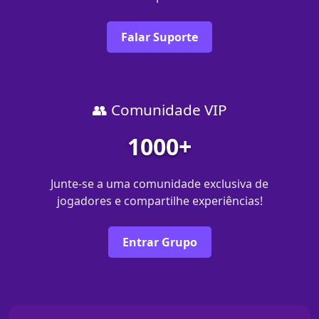
Falar Suporte
👥 Comunidade VIP
1000+
Junte-se a uma comunidade exclusiva de
jogadores e compartilhe experiências!
Entrar Grupo