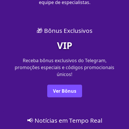
equipe de especialistas.
🎁 Bônus Exclusivos
VIP
Receba bônus exclusivos do Telegram,
promoções especiais e códigos promocionais
únicos!
Ver Bônus
📢 Notícias em Tempo Real