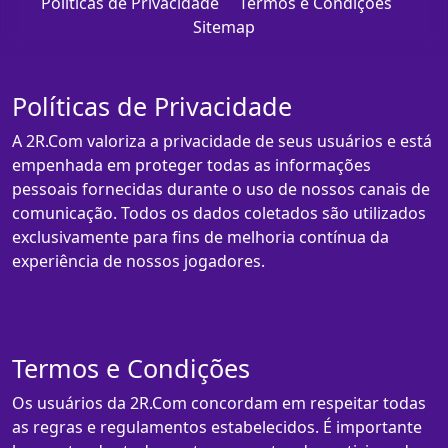
Políticas de Privacidade
Termos e Condições
Sitemap
Políticas de Privacidade
A 2R.Com valoriza a privacidade de seus usuários e está
empenhada em proteger todas as informações
pessoais fornecidas durante o uso de nossos canais de
comunicação. Todos os dados coletados são utilizados
exclusivamente para fins de melhoria contínua da
experiência de nossos jogadores.
Termos e Condições
Os usuários da 2R.Com concordam em respeitar todas
as regras e regulamentos estabelecidos. É importante