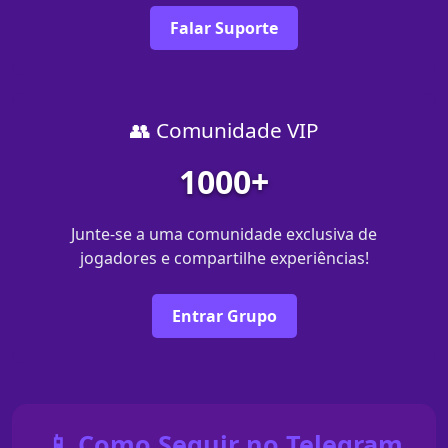
Falar Suporte
👥 Comunidade VIP
1000+
Junte-se a uma comunidade exclusiva de
jogadores e compartilhe experiências!
Entrar Grupo
📱 Como Seguir no Telegram