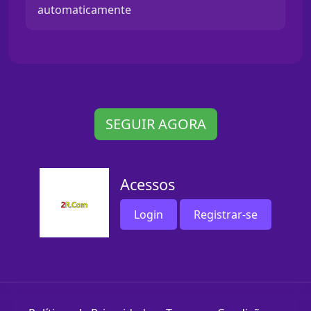
automaticamente
SEGUIR AGORA
Acessos
Login
Registrar-se