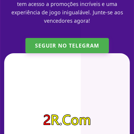
tem acesso a promoções incríveis e uma
experiência de jogo inigualável. Junte-se aos
vencedores agora!
SEGUIR NO TELEGRAM