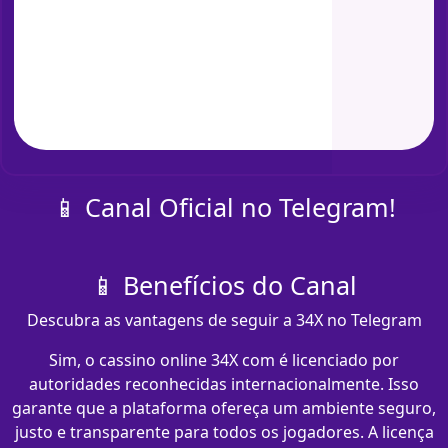
📱 Canal Oficial no Telegram!
📱 Benefícios do Canal
Descubra as vantagens de seguir a 34X no Telegram
Sim, o cassino online 34X com​ é licenciado por
autoridades reconhecidas internacionalmente. Isso
garante que a plataforma ofereça um ambiente seguro,
justo e transparente para todos os jogadores. A licença