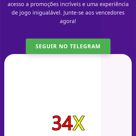
acesso a promoções incríveis e uma experiência
de jogo inigualável. Junte-se aos vencedores
agora!
SEGUIR NO TELEGRAM