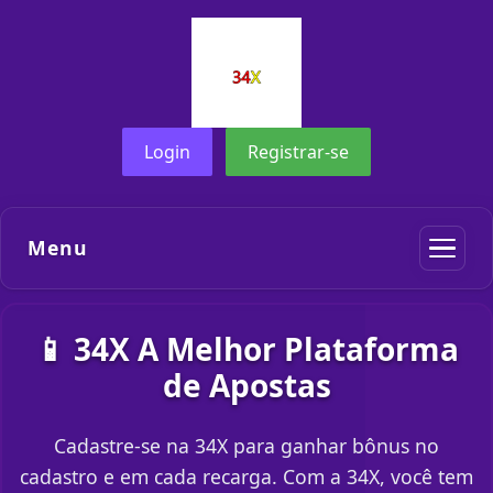
Login
Registrar-se
Menu
📱 34X A Melhor Plataforma
de Apostas
Cadastre-se na 34X para ganhar bônus no
cadastro e em cada recarga. Com a 34X, você tem