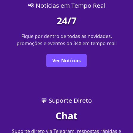
📢 Notícias em Tempo Real
24/7
Fique por dentro de todas as novidades,
promoções e eventos da 34X em tempo real!
Ver Notícias
💬 Suporte Direto
Chat
Suporte direto via Telegram, respostas rápidas e