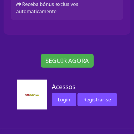
🎁 Receba bônus exclusivos
automaticamente
SEGUIR AGORA
Acessos
Login
Registrar-se