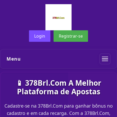
Login
Registrar-se
Menu
📱 378Brl.Com A Melhor
Plataforma de Apostas
Cadastre-se na 378Brl.Com para ganhar bônus no
cadastro e em cada recarga. Com a 378Brl.Com,