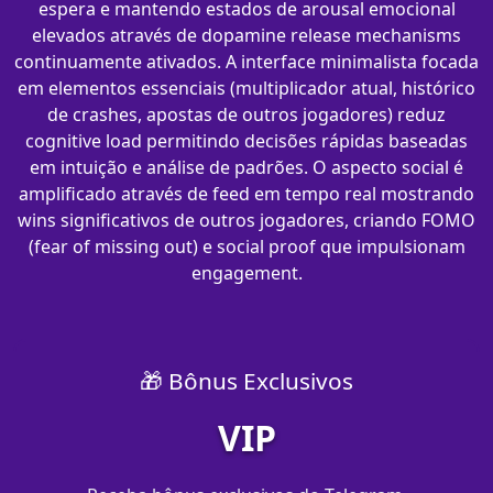
espera e mantendo estados de arousal emocional
elevados através de dopamine release mechanisms
continuamente ativados. A interface minimalista focada
em elementos essenciais (multiplicador atual, histórico
de crashes, apostas de outros jogadores) reduz
cognitive load permitindo decisões rápidas baseadas
em intuição e análise de padrões. O aspecto social é
amplificado através de feed em tempo real mostrando
wins significativos de outros jogadores, criando FOMO
(fear of missing out) e social proof que impulsionam
engagement.
🎁 Bônus Exclusivos
VIP