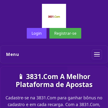
Login
Registrar-se
Menu
📱 3831.Com A Melhor
Plataforma de Apostas
Cadastre-se na 3831.Com para ganhar bônus no
cadastro e em cada recarga. Com a 3831.Com,