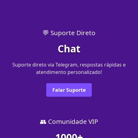
💬 Suporte Direto
Chat
Suporte direto via Telegram, respostas rápidas e
atendimento personalizado!
Falar Suporte
👥 Comunidade VIP
1000+