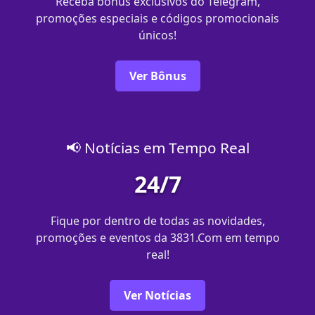
Receba bônus exclusivos do Telegram,
promoções especiais e códigos promocionais
únicos!
Ver Bônus
📢 Notícias em Tempo Real
24/7
Fique por dentro de todas as novidades,
promoções e eventos da 3831.Com em tempo
real!
Ver Notícias