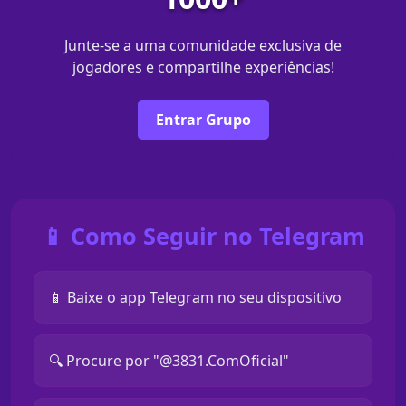
Junte-se a uma comunidade exclusiva de
jogadores e compartilhe experiências!
Entrar Grupo
📱 Como Seguir no Telegram
📱 Baixe o app Telegram no seu dispositivo
🔍 Procure por "@3831.ComOficial"