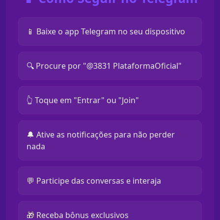
📱 Baixe o app Telegram no seu dispositivo
🔍 Procure por "@3831 PlataformaOficial"
👆 Toque em "Entrar" ou "Join"
🔔 Ative as notificações para não perder
nada
💬 Participe das conversas e interaja
🎁 Receba bônus exclusivos