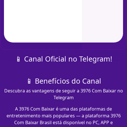
📱 Canal Oficial no Telegram!
📱 Benefícios do Canal
Descubra as vantagens de seguir a 3976 Com Baixar no
Telegram
A 3976 Com Baixar é uma das plataformas de
entretenimento mais populares — a plataforma 3976
Com Baixar Brasil está disponível no PC, APP e