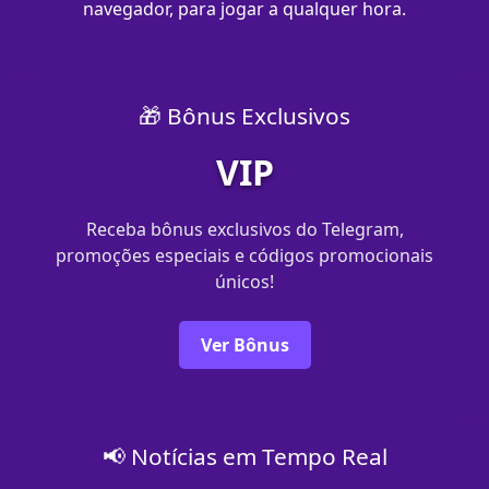
navegador, para jogar a qualquer hora.
🎁 Bônus Exclusivos
VIP
Receba bônus exclusivos do Telegram,
promoções especiais e códigos promocionais
únicos!
Ver Bônus
📢 Notícias em Tempo Real