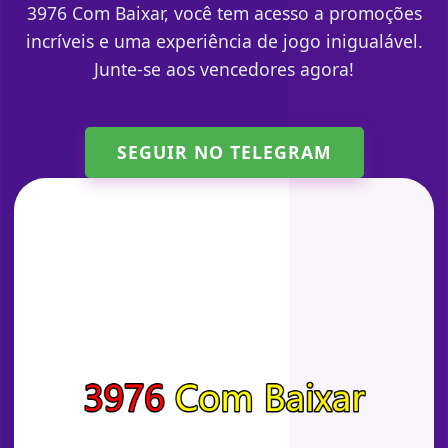
3976 Com Baixar, você tem acesso a promoções
incríveis e uma experiência de jogo inigualável.
Junte-se aos vencedores agora!
SEGUIR NO TELEGRAM