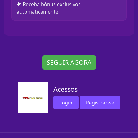
🎁 Receba bônus exclusivos
automaticamente
SEGUIR AGORA
Acessos
Login
Registrar-se