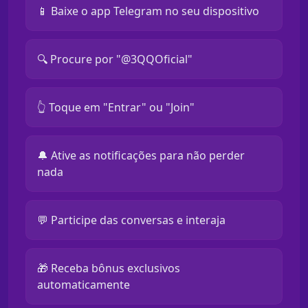
📱 Baixe o app Telegram no seu dispositivo
🔍 Procure por "@3QQOficial"
👆 Toque em "Entrar" ou "Join"
🔔 Ative as notificações para não perder
nada
💬 Participe das conversas e interaja
🎁 Receba bônus exclusivos
automaticamente