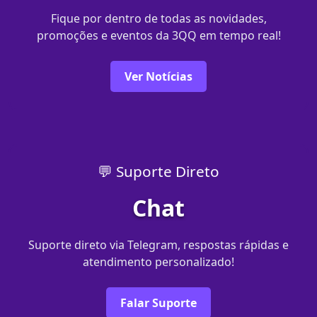
Fique por dentro de todas as novidades,
promoções e eventos da 3QQ em tempo real!
Ver Notícias
💬 Suporte Direto
Chat
Suporte direto via Telegram, respostas rápidas e
atendimento personalizado!
Falar Suporte