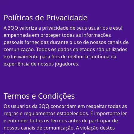
Políticas de Privacidade
A 3QQ valoriza a privacidade de seus usuários e está
empenhada em proteger todas as informações
pessoais fornecidas durante o uso de nossos canais de
comunicação. Todos os dados coletados são utilizados
exclusivamente para fins de melhoria contínua da
experiência de nossos jogadores.
Termos e Condições
Os usuários da 3QQ concordam em respeitar todas as
regras e regulamentos estabelecidos. É importante ler
e entender todos os termos antes de participar de
nossos canais de comunicação. A violação destes