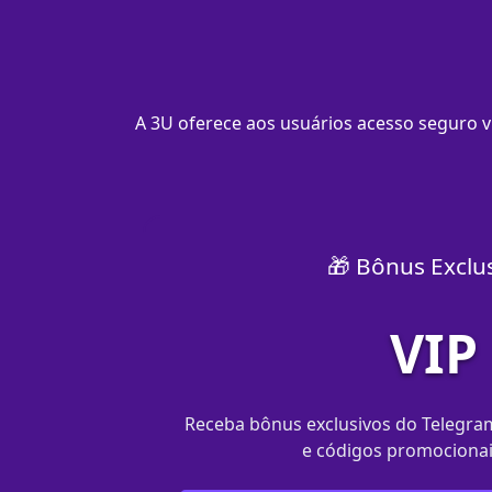
A 3U oferece aos usuários acesso seguro vi
🎁 Bônus Exclu
VIP
Receba bônus exclusivos do Telegra
e códigos promocionai