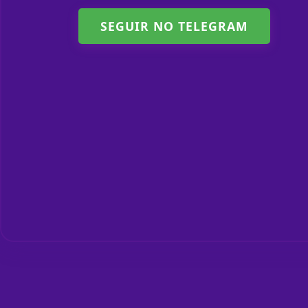
SEGUIR NO TELEGRAM