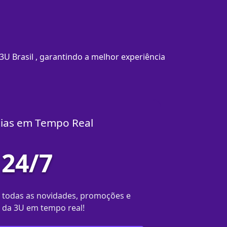
3U Brasil , garantindo a melhor experiência
cias em Tempo Real
24/7
e todas as novidades, promoções e
 da 3U em tempo real!