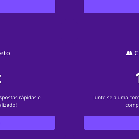
reto
👥 
t
espostas rápidas e
Junte-se a uma com
lizado!
compa
e