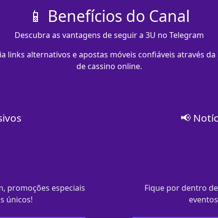
📱 Benefícios do Canal
Descubra as vantagens de seguir a 3U no Telegram
a links alternativos e apostas móveis confiáveis através da 
de cassino online.
sivos
📢 Notí
m, promoções especiais
Fique por dentro d
s únicos!
eventos