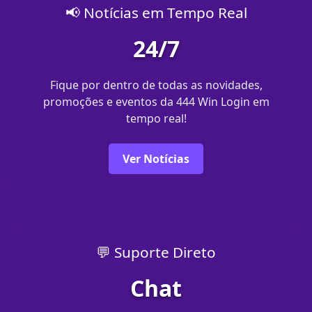
📢 Notícias em Tempo Real
24/7
Fique por dentro de todas as novidades,
promoções e eventos da 444 Win Login em
tempo real!
Ver Notícias
💬 Suporte Direto
Chat