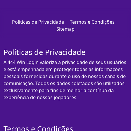
Políticas de Privacidade
Termos e Condições
Sitemap
Políticas de Privacidade
A 444 Win Login valoriza a privacidade de seus usuários
e está empenhada em proteger todas as informações
pessoais fornecidas durante o uso de nossos canais de
comunicação. Todos os dados coletados são utilizados
exclusivamente para fins de melhoria contínua da
experiência de nossos jogadores.
Termos e Condições