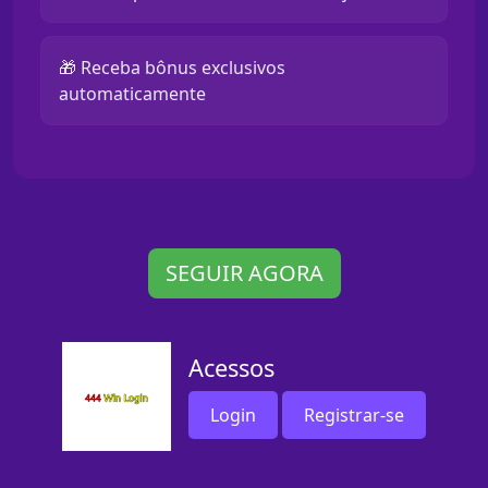
🎁 Receba bônus exclusivos
automaticamente
SEGUIR AGORA
Acessos
Login
Registrar-se