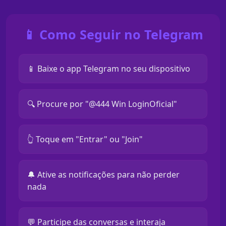
📱 Como Seguir no Telegram
📱 Baixe o app Telegram no seu dispositivo
🔍 Procure por "@444 Win LoginOficial"
👆 Toque em "Entrar" ou "Join"
🔔 Ative as notificações para não perder
nada
💬 Participe das conversas e interaja