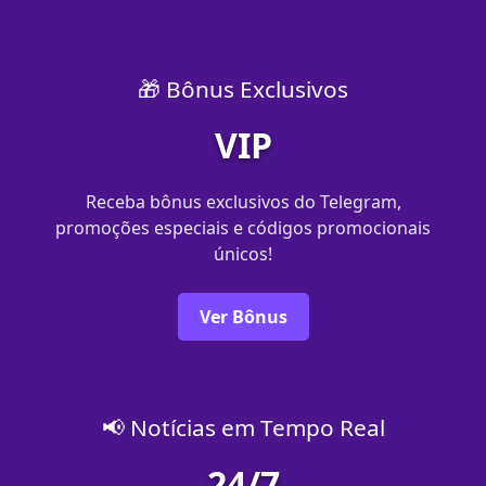
🎁 Bônus Exclusivos
VIP
Receba bônus exclusivos do Telegram,
promoções especiais e códigos promocionais
únicos!
Ver Bônus
📢 Notícias em Tempo Real
24/7