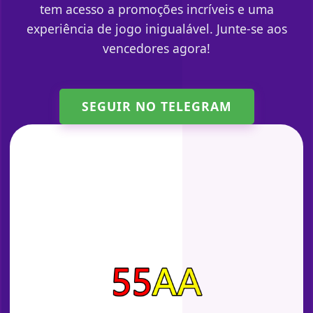
tem acesso a promoções incríveis e uma
experiência de jogo inigualável. Junte-se aos
vencedores agora!
SEGUIR NO TELEGRAM