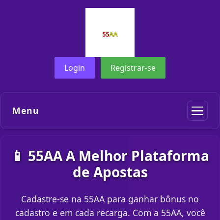
Login
Registrar-se
Menu
📱 55AA A Melhor Plataforma
de Apostas
Cadastre-se na 55AA para ganhar bônus no
cadastro e em cada recarga. Com a 55AA, você