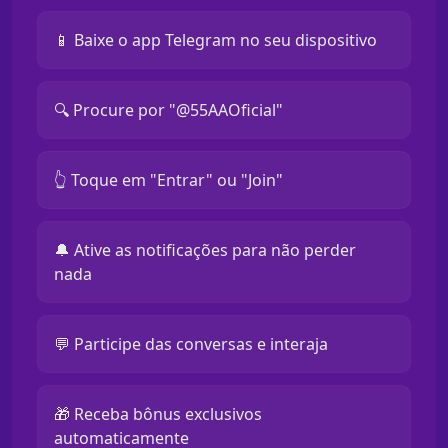
📱 Baixe o app Telegram no seu dispositivo
🔍 Procure por "@55AAOficial"
👆 Toque em "Entrar" ou "Join"
🔔 Ative as notificações para não perder
nada
💬 Participe das conversas e interaja
🎁 Receba bônus exclusivos
automaticamente