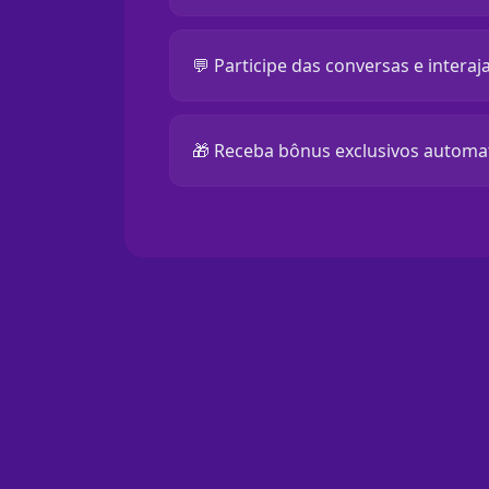
💬 Participe das conversas e interaj
🎁 Receba bônus exclusivos autom