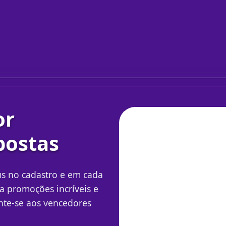
or
postas
s no cadastro e em cada
a promoções incríveis e
unte-se aos vencedores