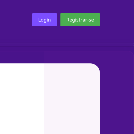
Login
Registrar-se