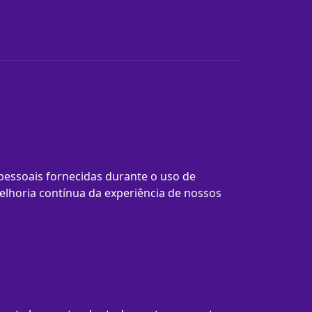
pessoais fornecidas durante o uso de
elhoria contínua da experiência de nossos