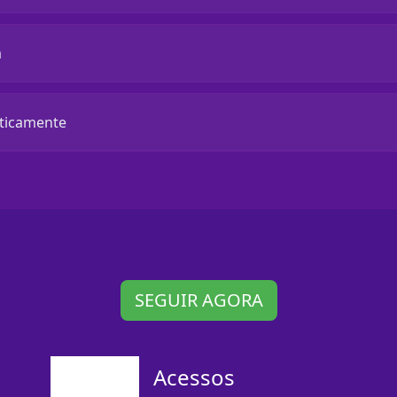
a
aticamente
SEGUIR AGORA
Acessos