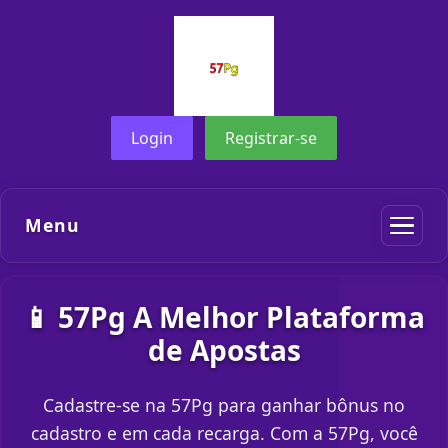
Login
Registrar-se
Menu
📱 57Pg A Melhor Plataforma
de Apostas
Cadastre-se na 57Pg para ganhar bônus no
cadastro e em cada recarga. Com a 57Pg, você