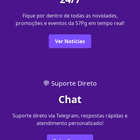
Fique por dentro de todas as novidades,
promoções e eventos da 57Pg em tempo real!
Ver Notícias
💬 Suporte Direto
Chat
Suporte direto via Telegram, respostas rápidas e
atendimento personalizado!