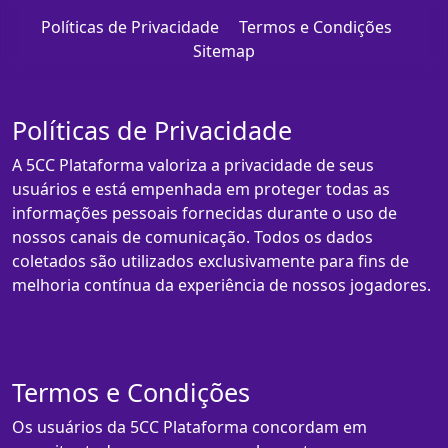
Políticas de Privacidade
Termos e Condições
Sitemap
Políticas de Privacidade
A 5CC Plataforma valoriza a privacidade de seus
usuários e está empenhada em proteger todas as
informações pessoais fornecidas durante o uso de
nossos canais de comunicação. Todos os dados
coletados são utilizados exclusivamente para fins de
melhoria contínua da experiência de nossos jogadores.
Termos e Condições
Os usuários da 5CC Plataforma concordam em