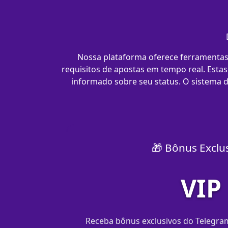
Nossa plataforma oferece ferramenta
requisitos de apostas em tempo real. Estas
informado sobre seu status. O sistema d
🎁 Bônus Exclu
VIP
Receba bônus exclusivos do Telegra