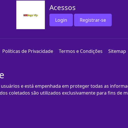
Acessos
Login
Registrar-se
Políticas de Privacidade
Termos e Condições
Sitemap
de
us usuários e está empenhada em proteger todas as informa
os coletados são utilizados exclusivamente para fins de m