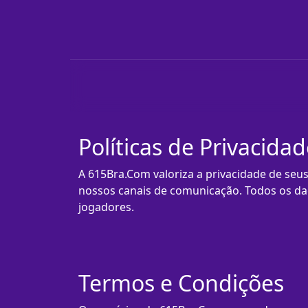
Políticas de Privacida
A 615Bra.Com valoriza a privacidade de se
nossos canais de comunicação. Todos os dad
jogadores.
Termos e Condições