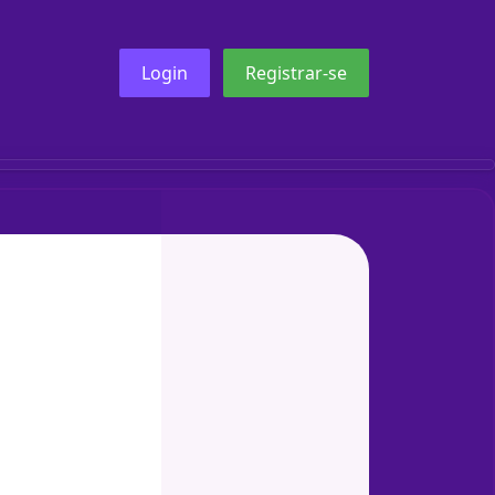
Login
Registrar-se