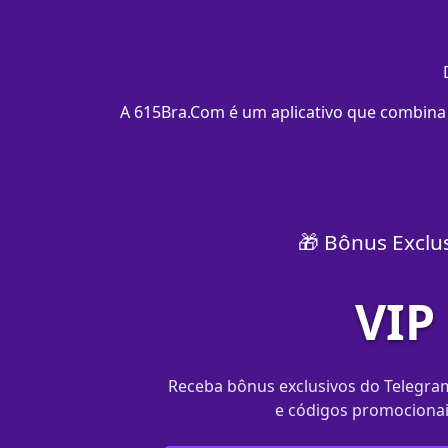
A 615Bra.Com é um aplicativo que combina m
🎁 Bônus Exclu
VIP
Receba bônus exclusivos do Telegra
e códigos promocionai