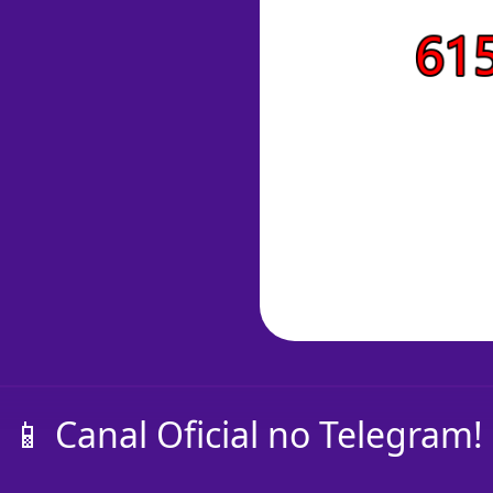
📱 Canal Oficial no Telegram!