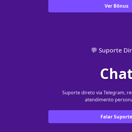
Ver Bônus
💬 Suporte Di
Cha
Suporte direto via Telegram, r
atendimento persona
Falar Suport