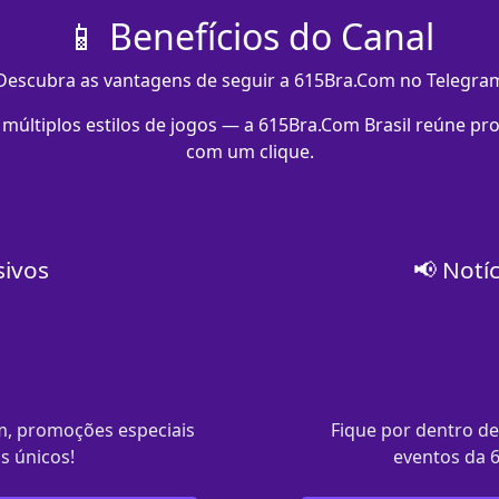
📱 Benefícios do Canal
Descubra as vantagens de seguir a 615Bra.Com no Telegra
últiplos estilos de jogos — a 615Bra.Com Brasil reúne pro
com um clique.
sivos
📢 Notí
m, promoções especiais
Fique por dentro d
s únicos!
eventos da 