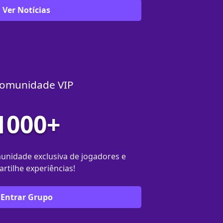
Ver Notícias
Comunidade VIP
1000+
unidade exclusiva de jogadores e
rtilhe experiências!
Entrar Grupo