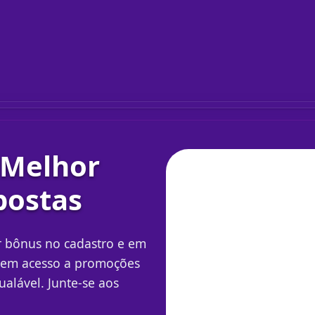
 Melhor
postas
r bônus no cadastro e em
 tem acesso a promoções
ualável. Junte-se aos