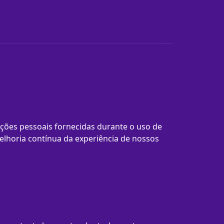
ções pessoais fornecidas durante o uso de
elhoria contínua da experiência de nossos