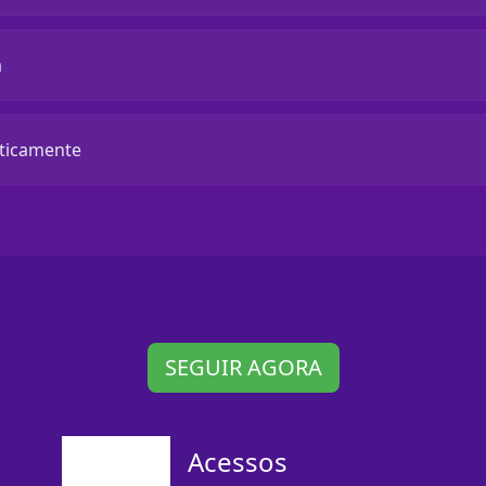
a
aticamente
SEGUIR AGORA
Acessos