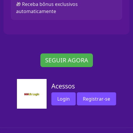
🎁 Receba bônus exclusivos
automaticamente
SEGUIR AGORA
Acessos
Login
Registrar-se