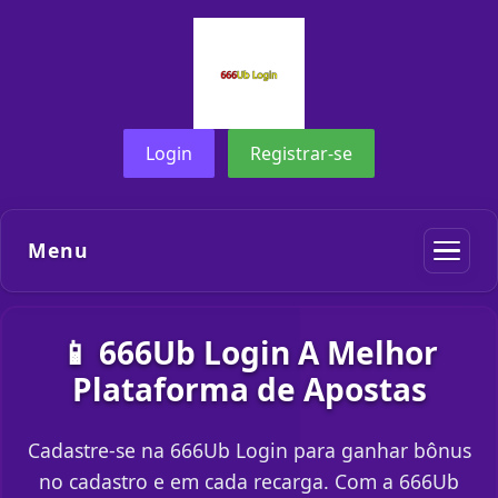
Login
Registrar-se
Menu
📱 666Ub Login A Melhor
Plataforma de Apostas
Cadastre-se na 666Ub Login para ganhar bônus
no cadastro e em cada recarga. Com a 666Ub