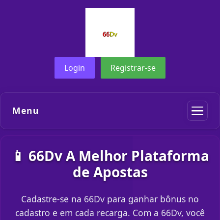
Login
Registrar-se
Menu
📱 66Dv A Melhor Plataforma
de Apostas
Cadastre-se na 66Dv para ganhar bônus no
cadastro e em cada recarga. Com a 66Dv, você