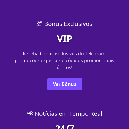
🎁 Bônus Exclusivos
VIP
Receba bônus exclusivos do Telegram,
promoções especiais e códigos promocionais
únicos!
Ver Bônus
📢 Notícias em Tempo Real
24/7