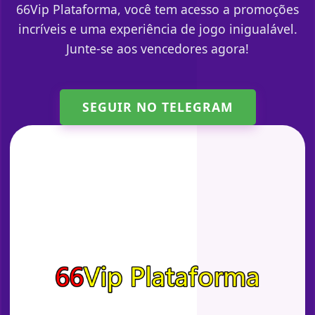
66Vip Plataforma, você tem acesso a promoções
incríveis e uma experiência de jogo inigualável.
Junte-se aos vencedores agora!
SEGUIR NO TELEGRAM