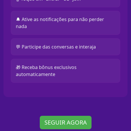
🔔 Ative as notificações para não perder
nada
💬 Participe das conversas e interaja
🎁 Receba bônus exclusivos
automaticamente
SEGUIR AGORA