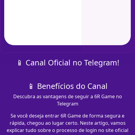
📱 Canal Oficial no Telegram!
📱 Benefícios do Canal
Descubra as vantagens de seguir a 6R Game no
Telegram
Se você deseja entrar 6R Game de forma segura e
rápida, chegou ao lugar certo. Neste artigo, vamos
explicar tudo sobre o processo de login no site oficial