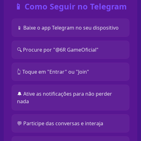
📱 Como Seguir no Telegram
📱 Baixe o app Telegram no seu dispositivo
🔍 Procure por "@6R GameOficial"
👆 Toque em "Entrar" ou "Join"
🔔 Ative as notificações para não perder
nada
💬 Participe das conversas e interaja