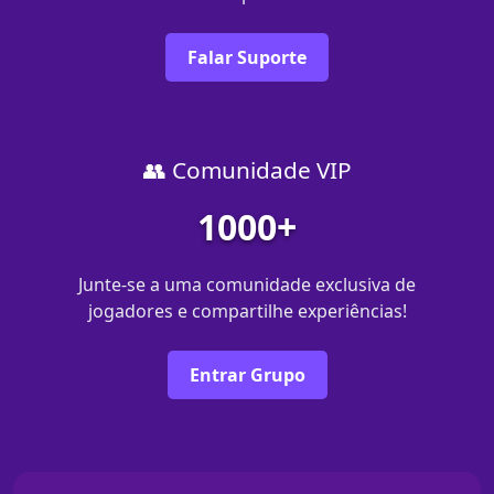
Falar Suporte
👥 Comunidade VIP
1000+
Junte-se a uma comunidade exclusiva de
jogadores e compartilhe experiências!
Entrar Grupo