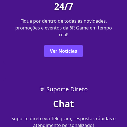
24/7
Fique por dentro de todas as novidades,
promoções e eventos da 6R Game em tempo
real!
Ver Notícias
💬 Suporte Direto
Chat
Suporte direto via Telegram, respostas rápidas e
atendimento personalizado!