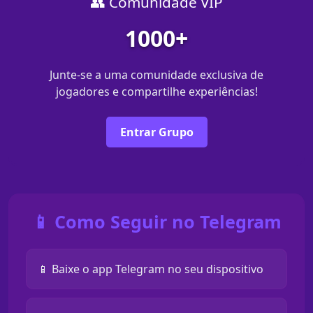
👥 Comunidade VIP
1000+
Junte-se a uma comunidade exclusiva de
jogadores e compartilhe experiências!
Entrar Grupo
📱 Como Seguir no Telegram
📱 Baixe o app Telegram no seu dispositivo