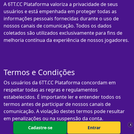
A 6TT.CC Plataforma valoriza a privacidade de seus
usuários e está empenhada em proteger todas as
informações pessoais fornecidas durante o uso de
nossos canais de comunicação. Todos os dados
coletados são utilizados exclusivamente para fins de
melhoria contínua da experiência de nossos jogadores.
Termos e Condições
Os usuários da 6TT.CC Plataforma concordam em
respeitar todas as regras e regulamentos
estabelecidos. É importante ler e entender todos os
termos antes de participar de nossos canais de
comunicação. A violação destes termos pode resultar
em penalizações ou na suspensão da conta.
X
Cadastre-se
Entrar