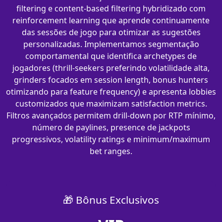
filtering e content-based filtering hybridizado com
reinforcement learning que aprende continuamente
das sessões de jogo para otimizar as sugestões
personalizadas. Implementamos segmentação
comportamental que identifica archetypes de
jogadores (thrill-seekers preferindo volatilidade alta,
grinders focados em session length, bonus hunters
otimizando para feature frequency) e apresenta lobbies
customizados que maximizam satisfaction metrics.
Filtros avançados permitem drill-down por RTP mínimo,
número de paylines, presence de jackpots
progressivos, volatility ratings e minimum/maximum
bet ranges.
🎁 Bônus Exclusivos