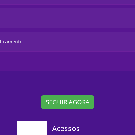
a
aticamente
SEGUIR AGORA
Acessos