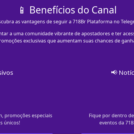
📱 Benefícios do Canal
cubra as vantagens de seguir a 718Br Plataforma no Tele
untar a uma comunidade vibrante de apostadores e ter aces
romoções exclusivas que aumentam suas chances de ganha
sivos
📢 Notí
m, promoções especiais
Fique por dentro d
s únicos!
eventos da 718