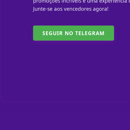
promoções incríveis e uma experiência d
Junte-se aos vencedores agora!
SEGUIR NO TELEGRAM