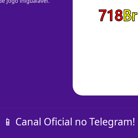
e jogo inigualável.
📱 Canal Oficial no Telegram!