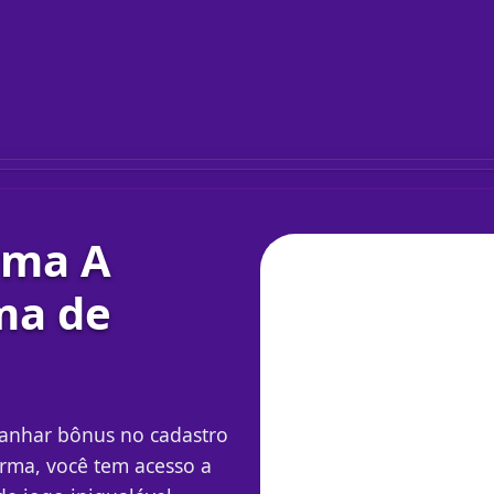
rma A
ma de
ganhar bônus no cadastro
rma, você tem acesso a