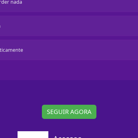
erder nada
a
aticamente
SEGUIR AGORA