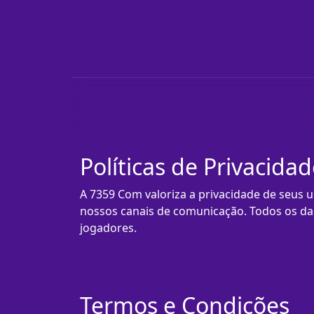
Políticas de Privacida
A 7359 Com valoriza a privacidade de seus
nossos canais de comunicação. Todos os dad
jogadores.
Termos e Condições