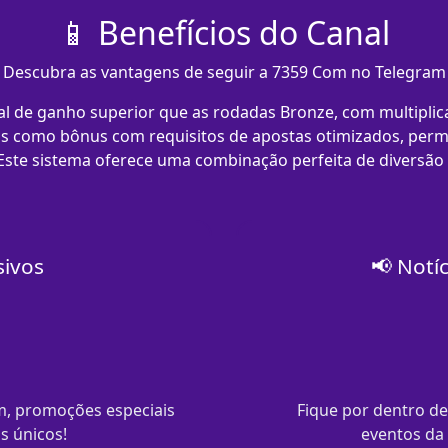
📱 Benefícios do Canal
Descubra as vantagens de seguir a 7359 Com no Telegram
al de ganho superior que as rodadas Bronze, com multiplica
os como bônus com requisitos de apostas otimizados, permi
 Este sistema oferece uma combinação perfeita de diversão
sivos
📢 Notí
m, promoções especiais
Fique por dentro d
s únicos!
eventos da