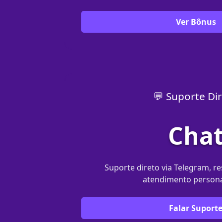
Ver Bônus
💬 Suporte Di
Cha
Suporte direto via Telegram, r
atendimento persona
Falar Suport