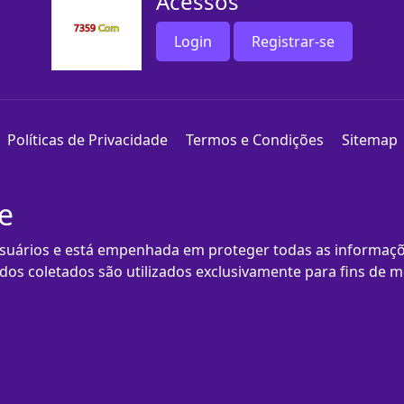
Acessos
Login
Registrar-se
Políticas de Privacidade
Termos e Condições
Sitemap
de
 usuários e está empenhada em proteger todas as informaçõ
os coletados são utilizados exclusivamente para fins de m