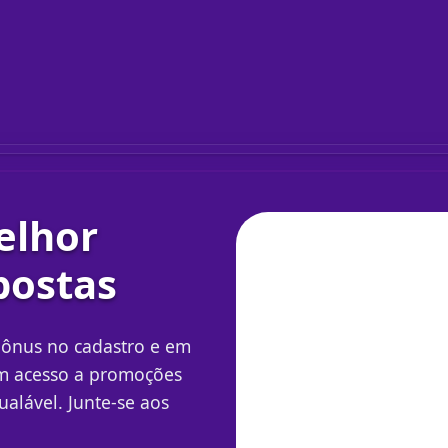
elhor
postas
bônus no cadastro e em
em acesso a promoções
ualável. Junte-se aos