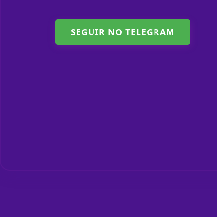
SEGUIR NO TELEGRAM