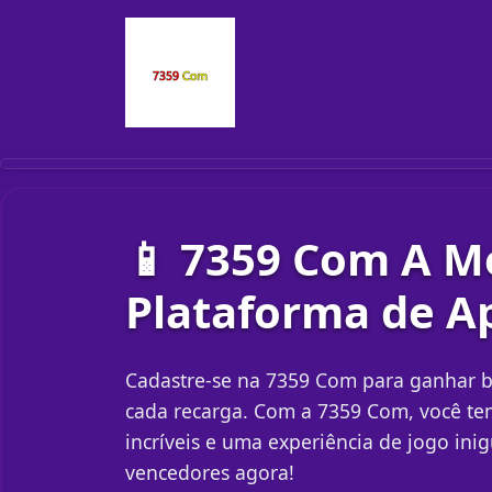
📱 7359 Com A M
Plataforma de A
Cadastre-se na 7359 Com para ganhar 
cada recarga. Com a 7359 Com, você t
incríveis e uma experiência de jogo inig
vencedores agora!