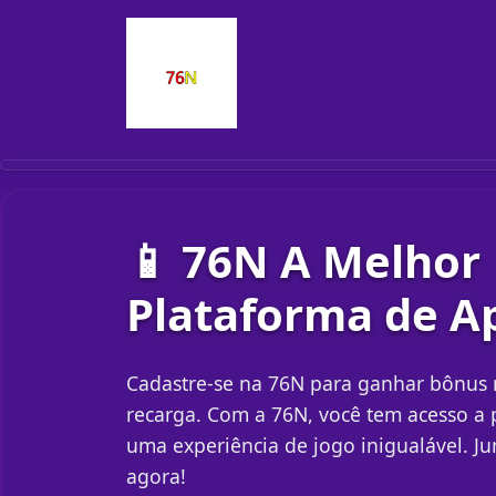
📱 76N A Melhor
Plataforma de A
Cadastre-se na 76N para ganhar bônus 
recarga. Com a 76N, você tem acesso a 
uma experiência de jogo inigualável. J
agora!