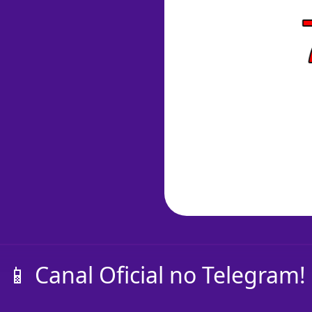
📱 Canal Oficial no Telegram!