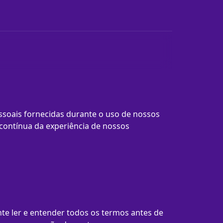
ssoais fornecidas durante o uso de nossos
 contínua da experiência de nossos
te ler e entender todos os termos antes de