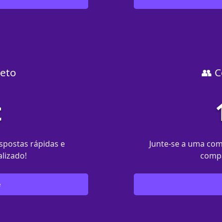
reto
👥 
t
espostas rápidas e
Junte-se a uma com
lizado!
compa
e