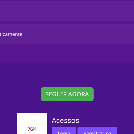
a
aticamente
SEGUIR AGORA
Acessos
Login
Registrar-se