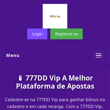
Login
Registrar-se
Menu
📱 777DD Vip A Melhor
Plataforma de Apostas
Cadastre-se na 777DD Vip para ganhar bônus no
cadastro e em cada recarga. Com a 777DD Vip,