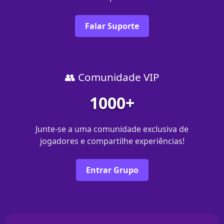
Falar Suporte
👥 Comunidade VIP
1000+
Junte-se a uma comunidade exclusiva de
jogadores e compartilhe experiências!
Entrar Grupo