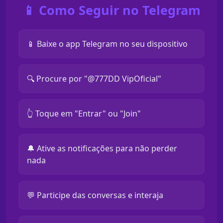
📱 Como Seguir no Telegram
📱 Baixe o app Telegram no seu dispositivo
🔍 Procure por "@777DD VipOficial"
👆 Toque em "Entrar" ou "Join"
🔔 Ative as notificações para não perder
nada
💬 Participe das conversas e interaja