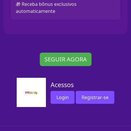
🎁 Receba bônus exclusivos
automaticamente
SEGUIR AGORA
Acessos
Login
Registrar-se