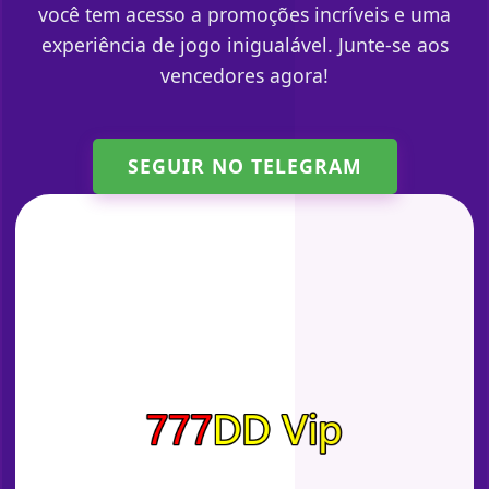
você tem acesso a promoções incríveis e uma
experiência de jogo inigualável. Junte-se aos
vencedores agora!
SEGUIR NO TELEGRAM