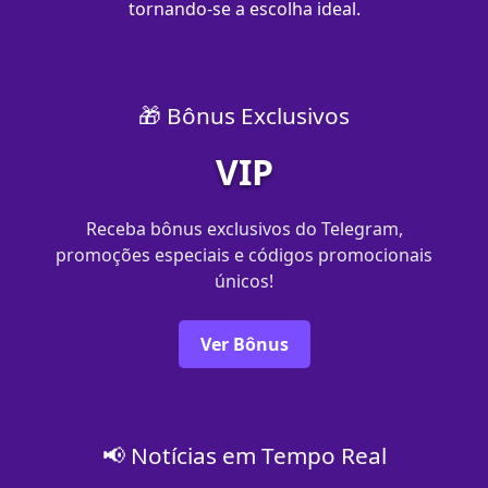
tornando-se a escolha ideal.
🎁 Bônus Exclusivos
VIP
Receba bônus exclusivos do Telegram,
promoções especiais e códigos promocionais
únicos!
Ver Bônus
📢 Notícias em Tempo Real