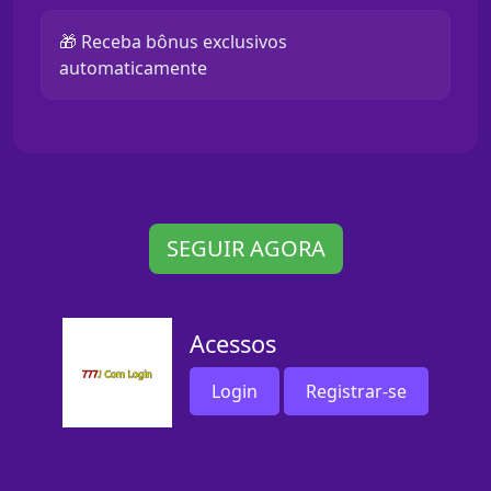
🎁 Receba bônus exclusivos
automaticamente
SEGUIR AGORA
Acessos
Login
Registrar-se