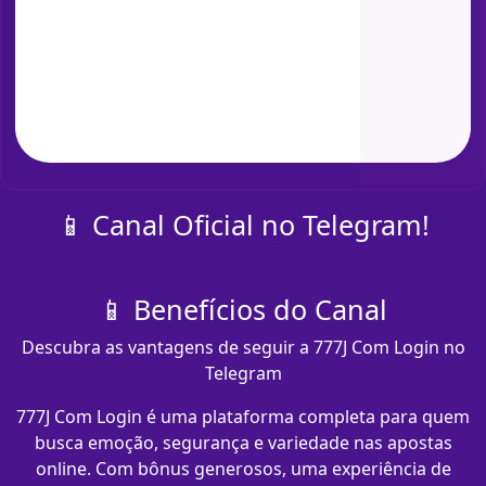
📱 Canal Oficial no Telegram!
📱 Benefícios do Canal
Descubra as vantagens de seguir a 777J Com Login no
Telegram
777J Com Login é uma plataforma completa para quem
busca emoção, segurança e variedade nas apostas
online. Com bônus generosos, uma experiência de