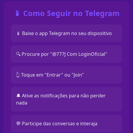
📱 Como Seguir no Telegram
📱 Baixe o app Telegram no seu dispositivo
🔍 Procure por "@777J Com LoginOficial"
👆 Toque em "Entrar" ou "Join"
🔔 Ative as notificações para não perder
nada
💬 Participe das conversas e interaja