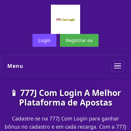
Login
Registrar-se
Menu
📱 777J Com Login A Melhor
Plataforma de Apostas
Cadastre-se na 777J Com Login para ganhar
bônus no cadastro e em cada recarga. Com a 777J