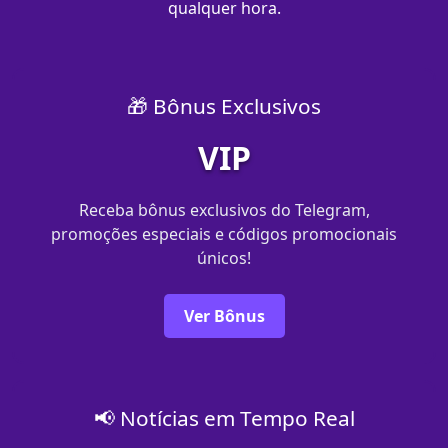
qualquer hora.
🎁 Bônus Exclusivos
VIP
Receba bônus exclusivos do Telegram,
promoções especiais e códigos promocionais
únicos!
Ver Bônus
📢 Notícias em Tempo Real