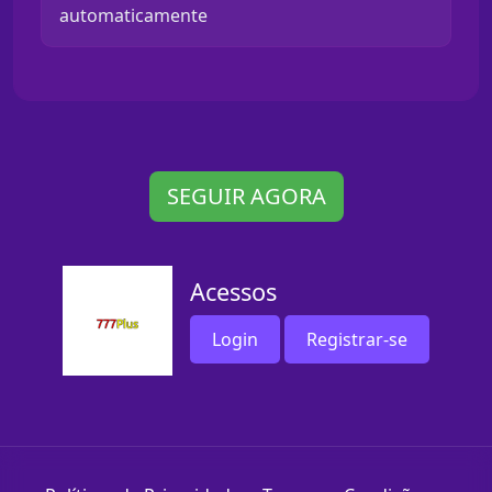
automaticamente
SEGUIR AGORA
Acessos
Login
Registrar-se