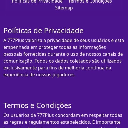
Políticas de Privacidade
Termos e Condições
Sitemap
Políticas de Privacidade
A 777Plus valoriza a privacidade de seus usuários e está
empenhada em proteger todas as informações
pessoais fornecidas durante o uso de nossos canais de
comunicação. Todos os dados coletados são utilizados
exclusivamente para fins de melhoria contínua da
experiência de nossos jogadores.
Termos e Condições
Os usuários da 777Plus concordam em respeitar todas
as regras e regulamentos estabelecidos. É importante