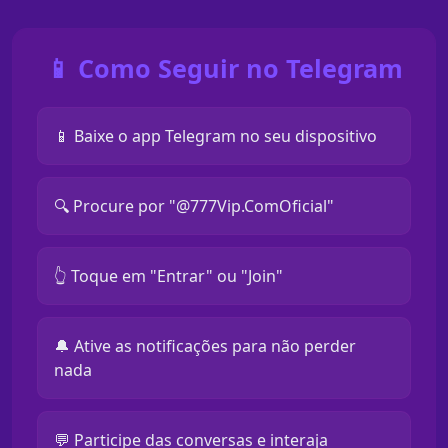
📱 Como Seguir no Telegram
📱 Baixe o app Telegram no seu dispositivo
🔍 Procure por "@777Vip.ComOficial"
👆 Toque em "Entrar" ou "Join"
🔔 Ative as notificações para não perder
nada
💬 Participe das conversas e interaja