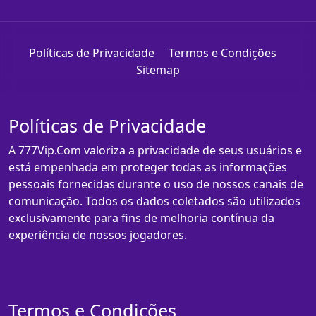
Políticas de Privacidade
Termos e Condições
Sitemap
Políticas de Privacidade
A 777Vip.Com valoriza a privacidade de seus usuários e
está empenhada em proteger todas as informações
pessoais fornecidas durante o uso de nossos canais de
comunicação. Todos os dados coletados são utilizados
exclusivamente para fins de melhoria contínua da
experiência de nossos jogadores.
Termos e Condições