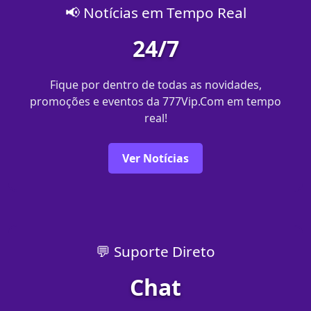
📢 Notícias em Tempo Real
24/7
Fique por dentro de todas as novidades,
promoções e eventos da 777Vip.Com em tempo
real!
Ver Notícias
💬 Suporte Direto
Chat