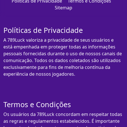
Políticas de Privacidade
Termos e Condições
Sitemap
Políticas de Privacidade
A 789Luck valoriza a privacidade de seus usuários e
está empenhada em proteger todas as informações
pessoais fornecidas durante o uso de nossos canais de
comunicação. Todos os dados coletados são utilizados
exclusivamente para fins de melhoria contínua da
experiência de nossos jogadores.
Termos e Condições
Os usuários da 789Luck concordam em respeitar todas
as regras e regulamentos estabelecidos. É importante