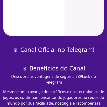
📱 Canal Oficial no Telegram!
📱 Benefícios do Canal
Descubra as vantagens de seguir a 789Luck no
Telegram
Mesmo com o avanço dos gráficos e das tecnologias de
jogos, os continuam encantando jogadores ao redor do
mundo por sua facilidade, nostalgia e recompensas