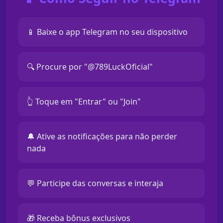
📱 Baixe o app Telegram no seu dispositivo
🔍 Procure por "@789LuckOficial"
👆 Toque em "Entrar" ou "Join"
🔔 Ative as notificações para não perder
nada
💬 Participe das conversas e interaja
🎁 Receba bônus exclusivos