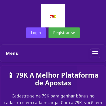
Login
Registrar-se
Menu
📱 79K A Melhor Plataforma
de Apostas
Cadastre-se na 79K para ganhar bônus no
cadastro e em cada recarga. Com a 79K, você tem