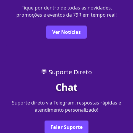
Fique por dentro de todas as novidades,
promoções e eventos da 79R em tempo real!
Ver Notícias
💬 Suporte Direto
Chat
Suporte direto via Telegram, respostas rápidas e
atendimento personalizado!
Falar Suporte