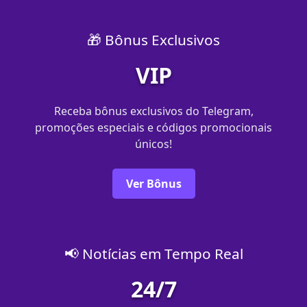
🎁 Bônus Exclusivos
VIP
Receba bônus exclusivos do Telegram,
promoções especiais e códigos promocionais
únicos!
Ver Bônus
📢 Notícias em Tempo Real
24/7