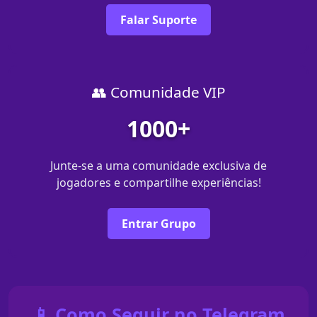
Falar Suporte
👥 Comunidade VIP
1000+
Junte-se a uma comunidade exclusiva de
jogadores e compartilhe experiências!
Entrar Grupo
📱 Como Seguir no Telegram