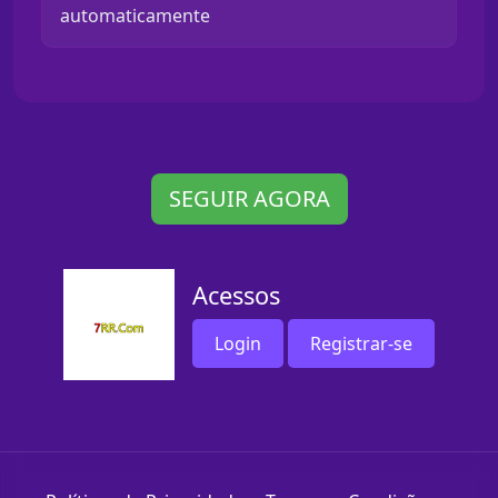
automaticamente
SEGUIR AGORA
Acessos
Login
Registrar-se