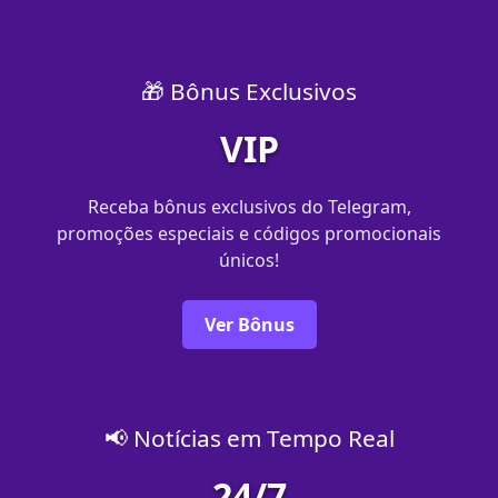
🎁 Bônus Exclusivos
VIP
Receba bônus exclusivos do Telegram,
promoções especiais e códigos promocionais
únicos!
Ver Bônus
📢 Notícias em Tempo Real
24/7