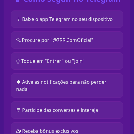
📱 Baixe o app Telegram no seu dispositivo
🔍 Procure por "@7RR.ComOficial"
👆 Toque em "Entrar" ou "Join"
🔔 Ative as notificações para não perder
nada
💬 Participe das conversas e interaja
🎁 Receba bônus exclusivos