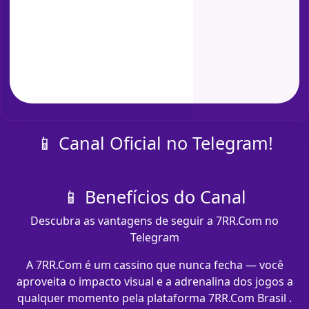
📱 Canal Oficial no Telegram!
📱 Benefícios do Canal
Descubra as vantagens de seguir a 7RR.Com no
Telegram
A 7RR.Com é um cassino que nunca fecha — você
aproveita o impacto visual e a adrenalina dos jogos a
qualquer momento pela plataforma 7RR.Com Brasil .