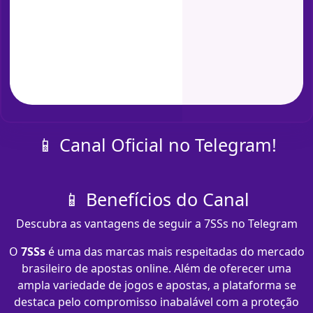
📱 Canal Oficial no Telegram!
📱 Benefícios do Canal
Descubra as vantagens de seguir a 7SSs no Telegram
O
7SSs
é uma das marcas mais respeitadas do mercado
brasileiro de apostas online. Além de oferecer uma
ampla variedade de jogos e apostas, a plataforma se
destaca pelo compromisso inabalável com a proteção