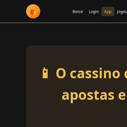
Betse
Login
App
Jogos
📱 O cassino 
apostas e