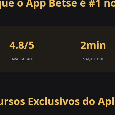
que o App Betse é #1 no
4.8/5
2min
AVALIAÇÃO
SAQUE PIX
ursos Exclusivos do Apl