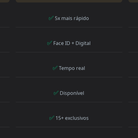
✅
5x mais rápido
✅
Face ID + Digital
✅
Tempo real
✅
Disponível
✅
15+ exclusivos