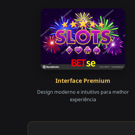
Interface Premium
Design moderno e intuitivo para melhor
experiência