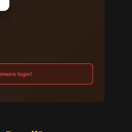
imeiro login!