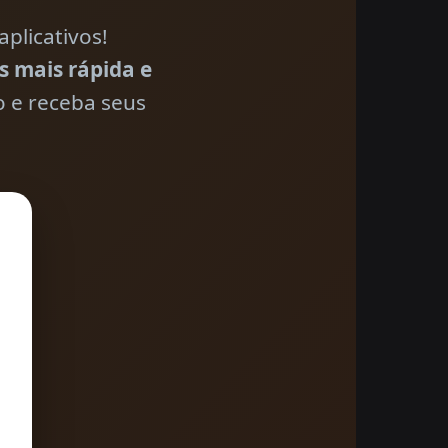
aplicativos!
s mais rápida e
o e receba seus