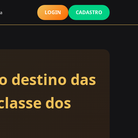
LOGIN
CADASTRO
ma
 o destino das
classe dos