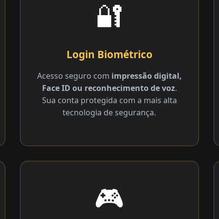
🔐
Login Biométrico
Acesso seguro com
impressão digital,
Face ID ou reconhecimento de voz
.
Sua conta protegida com a mais alta
tecnologia de segurança.
🎮