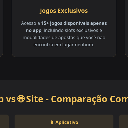
Jogos Exclusivos
Acesso a
15+ jogos disponíveis apenas
no app
, incluindo slots exclusivos e
modalidades de apostas que você não
encontra em lugar nenhum.
p vs 🌐 Site - Comparação Co
📱 Aplicativo