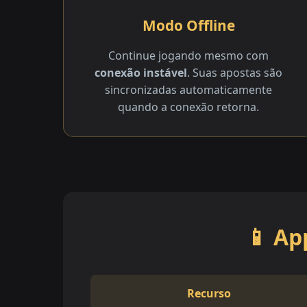
Modo Offline
Continue jogando mesmo com
conexão instável
. Suas apostas são
sincronizadas automaticamente
quando a conexão retorna.
📱 Ap
Recurso