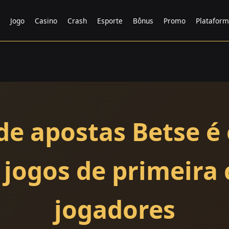
Jogo
Casino
Crash
Esporte
Bônus
Promo
Platafor
de apostas Betse é
 jogos de primeira 
jogadores